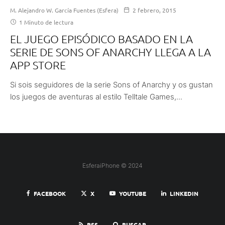
M. Alejandro W. García Fuentes (Esfera)
2 febrero, 2015
1 Minuto de lectura
EL JUEGO EPISÓDICO BASADO EN LA
SERIE DE SONS OF ANARCHY LLEGA A LA
APP STORE
Si sois seguidores de la serie Sons of Anarchy y os gustan
los juegos de aventuras al estilo Telltale Games,...
EsferaiPhone © 2024
FACEBOOK
X
YOUTUBE
LINKEDIN
RSS
BUSCAR