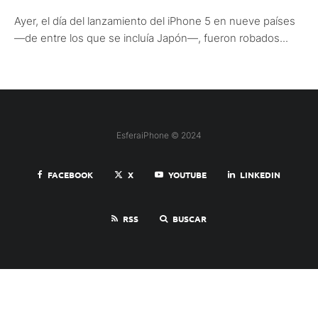
Ayer, el día del lanzamiento del iPhone 5 en nueve países
—de entre los que se incluía Japón—, fueron robados...
EsferaiPhone © 2024
FACEBOOK
X
YOUTUBE
LINKEDIN
RSS
BUSCAR