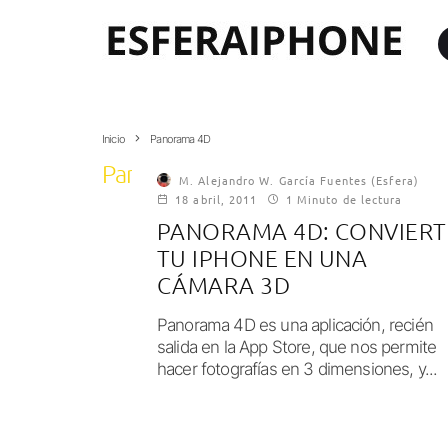
Inicio
Panorama 4D
Panorama 4D
M. Alejandro W. García Fuentes (Esfera)
18 abril, 2011
1 Minuto de lectura
PANORAMA 4D: CONVIERT
TU IPHONE EN UNA
CÁMARA 3D
Panorama 4D es una aplicación, recién
salida en la App Store, que nos permite
hacer fotografías en 3 dimensiones, y...