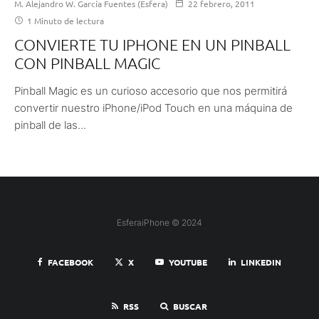
M. Alejandro W. García Fuentes (Esfera)
22 febrero, 2011
1 Minuto de lectura
CONVIERTE TU IPHONE EN UN PINBALL
CON PINBALL MAGIC
Pinball Magic es un curioso accesorio que nos permitirá
convertir nuestro iPhone/iPod Touch en una máquina de
pinball de las...
EsferaiPhone © 2024
FACEBOOK
X
YOUTUBE
LINKEDIN
RSS
BUSCAR