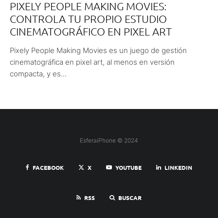
PIXELY PEOPLE MAKING MOVIES:
CONTROLA TU PROPIO ESTUDIO
CINEMATOGRÁFICO EN PIXEL ART
Pixely People Making Movies es un juego de gestión
cinematográfica en pixel art, al menos en versión
compacta, y es...
EsferaiPhone © 2024
FACEBOOK
X
YOUTUBE
LINKEDIN
RSS
BUSCAR