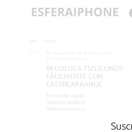
Inicio
precision
precision
CostaXtreme
16 febrero, 2011
1 Minuto de lectura
RECOLOCA TUS ICONOS
FÁCILMENTE CON
EASYREARRANGE
En más de una ocasión es posible que n
hayamos vuelto locos para colocar un
mísero icono en un lugar...
Susc