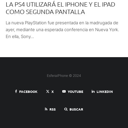
LA PS4 UTILIZARÁ EL IPHONE Y EL IPAD
COMO SEGUNDA PANTALLA
La nueva PlayStation fue presentada en la madrugada de
ayer, mediante una esperada conferencia en Nueva York.
En ella, Sony...
EsferaiPhone © 2024
FACEBOOK
X
YOUTUBE
LINKEDIN
RSS
BUSCAR