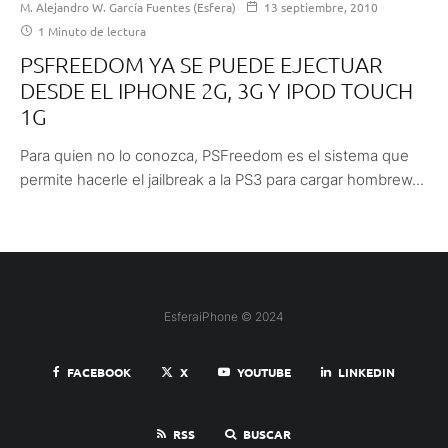
M. Alejandro W. García Fuentes (Esfera)
13 septiembre, 2010
1 Minuto de lectura
PSFREEDOM YA SE PUEDE EJECTUAR
DESDE EL IPHONE 2G, 3G Y IPOD TOUCH
1G
Para quien no lo conozca, PSFreedom es el sistema que
permite hacerle el jailbreak a la PS3 para cargar hombrew...
EsferaiPhone © 2024
FACEBOOK
X
YOUTUBE
LINKEDIN
RSS
BUSCAR