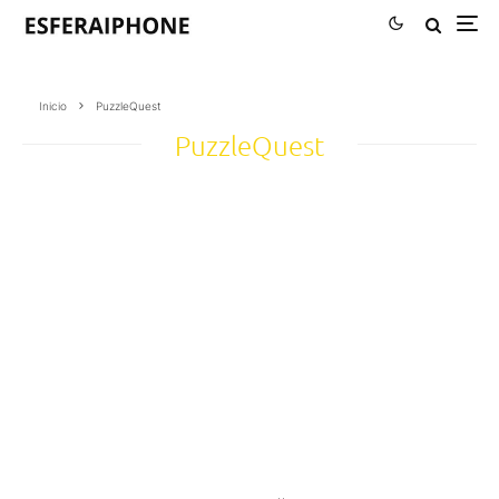
Inicio
PuzzleQuest
PuzzleQuest