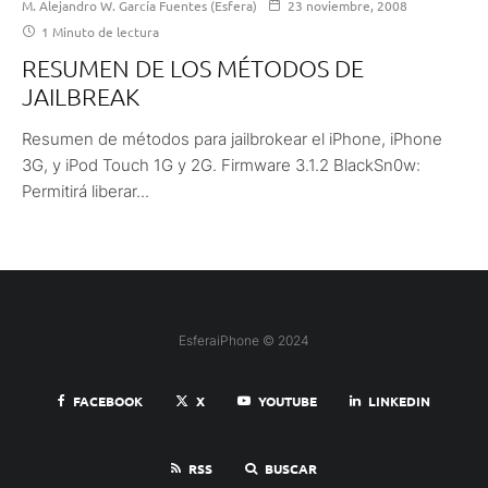
M. Alejandro W. García Fuentes (Esfera)
23 noviembre, 2008
1 Minuto de lectura
RESUMEN DE LOS MÉTODOS DE
JAILBREAK
Resumen de métodos para jailbrokear el iPhone, iPhone
3G, y iPod Touch 1G y 2G. Firmware 3.1.2 BlackSn0w:
Permitirá liberar...
EsferaiPhone © 2024
FACEBOOK
X
YOUTUBE
LINKEDIN
RSS
BUSCAR