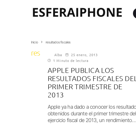
Inicio
resultados fiscales
resultados fiscales
Alba
25 enero, 2013
1 Minuto de lectura
APPLE PUBLICA LOS
RESULTADOS FISCALES DE
PRIMER TRIMESTRE DE
2013
Apple ya ha dado a conocer los resultad
obtenidos durante el primer trimestre de
ejercicio fiscal de 2013, un rendimiento...