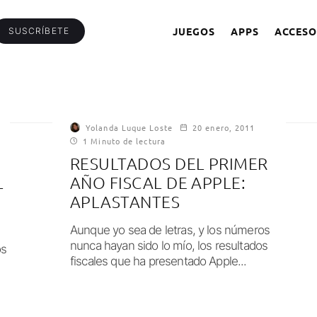
JUEGOS
APPS
ACCESO
SUSCRÍBETE
Yolanda Luque Loste
20 enero, 2011
1 Minuto de lectura
RESULTADOS DEL PRIMER
L
AÑO FISCAL DE APPLE:
APLASTANTES
Aunque yo sea de letras, y los números
nunca hayan sido lo mío, los resultados
os
fiscales que ha presentado Apple...
l