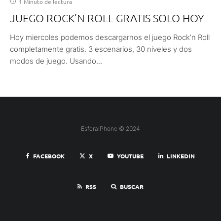
1 Minuto de lectura
JUEGO ROCK’N ROLL GRATIS SOLO HOY
Hoy miercoles podemos descargarnos el juego Rock’n Roll
completamente gratis. 3 escenarios, 30 niveles y dos
modos de juego. Usando...
EsferaiPhone © 2024
FACEBOOK
X
YOUTUBE
LINKEDIN
RSS
BUSCAR