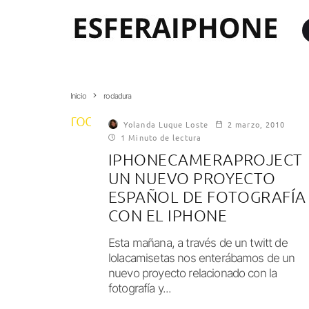
Inicio
rodadura
rodadura
Yolanda Luque Loste
2 marzo, 2010
1 Minuto de lectura
IPHONECAMERAPROJECT
UN NUEVO PROYECTO
ESPAÑOL DE FOTOGRAFÍA
CON EL IPHONE
Esta mañana, a través de un twitt de
lolacamisetas nos enterábamos de un
nuevo proyecto relacionado con la
fotografía y...