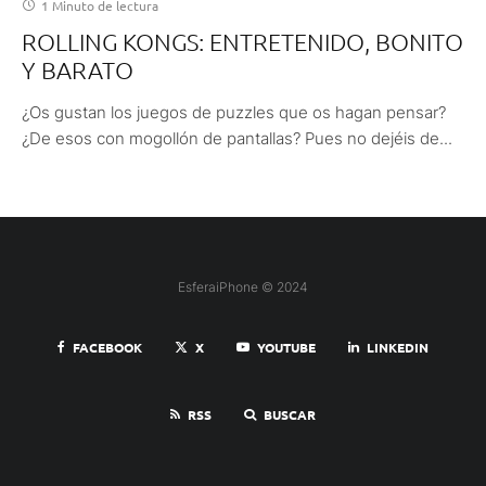
1 Minuto de lectura
ROLLING KONGS: ENTRETENIDO, BONITO
Y BARATO
¿Os gustan los juegos de puzzles que os hagan pensar?
¿De esos con mogollón de pantallas? Pues no dejéis de...
EsferaiPhone © 2024
FACEBOOK
X
YOUTUBE
LINKEDIN
RSS
BUSCAR