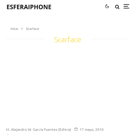
Inicio
Scarface
Scarface
M. Alejandro W. García Fuentes (Esfera)
17 mayo, 2010