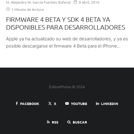
M. Alejandro W. García Fuentes (Esfera)
8 abril, 2010
1 Minuto de lectura
FIRMWARE 4 BETA Y SDK 4 BETA YA
DISPONIBLES PARA DESARROLLADORES
Apple ya ha actualizado su web de desarrolladores, y ya es
posible descargarse el firmware 4 Beta para el iPhone...
EsferaiPhone © 2024
FACEBOOK
X
YOUTUBE
LINKEDIN
RSS
BUSCAR