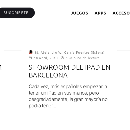
JUEGOS
APPS
ACCESO
SUSCRÍBETE
M. Alejandro W. García Fuentes (Esfera)
18 abril, 2010
1 Minuto de lectura
M
SHOWROOM DEL IPAD EN
BARCELONA
Cada vez, más españoles empiezan a
tener un iPad en sus manos, pero
desgraciadamente, la gran mayoría no
podrá tener...