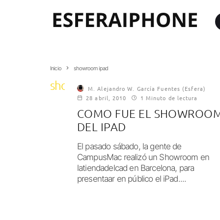
Inicio
showroom ipad
showroom ipad
M. Alejandro W. García Fuentes (Esfera)
28 abril, 2010
1 Minuto de lectura
COMO FUE EL SHOWROO
DEL IPAD
El pasado sábado, la gente de
CampusMac realizó un Showroom en
latiendadelcad en Barcelona, para
presentaar en público el iPad....