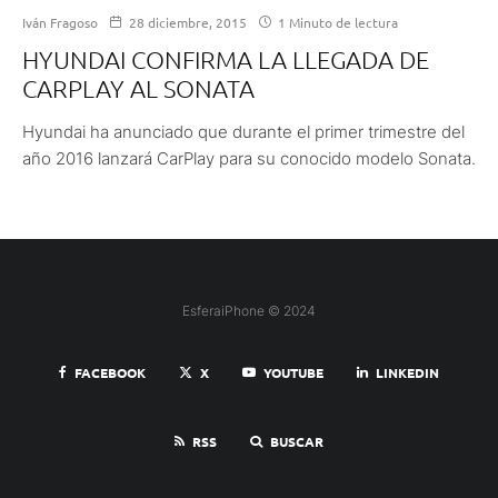
Iván Fragoso
28 diciembre, 2015
1 Minuto de lectura
HYUNDAI CONFIRMA LA LLEGADA DE
CARPLAY AL SONATA
Hyundai ha anunciado que durante el primer trimestre del
año 2016 lanzará CarPlay para su conocido modelo Sonata.
EsferaiPhone © 2024
FACEBOOK
X
YOUTUBE
LINKEDIN
RSS
BUSCAR