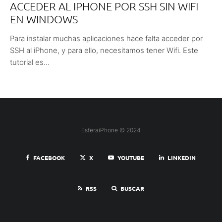
ACCEDER AL IPHONE POR SSH SIN WIFI
EN WINDOWS
Para instalar muchas aplicaciones hace falta acceder por
SSH al iPhone, y para ello, necesitamos tener Wifi. Este
tutorial es...
EsferaiPhone © 2024
FACEBOOK
X
YOUTUBE
LINKEDIN
RSS
BUSCAR