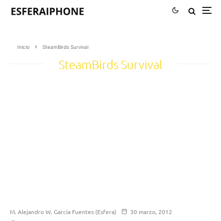
Inicio
SteamBirds Survival
SteamBirds Survival
M. Alejandro W. García Fuentes (Esfera)
30 marzo, 2012