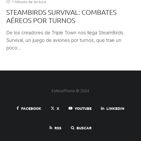
1 Minuto de lectura
STEAMBIRDS SURVIVAL: COMBATES
AÉREOS POR TURNOS
De los creadores de Triple Town nos llega SteamBirds
Survival, un juego de aviones por turnos, que trae un
poco...
EsferaiPhone © 2024
FACEBOOK
X
YOUTUBE
LINKEDIN
RSS
BUSCAR