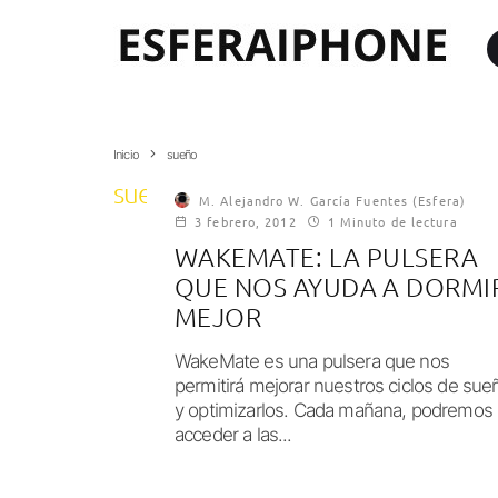
Inicio
sueño
sueño
M. Alejandro W. García Fuentes (Esfera)
3 febrero, 2012
1 Minuto de lectura
WAKEMATE: LA PULSERA
QUE NOS AYUDA A DORMI
MEJOR
WakeMate es una pulsera que nos
permitirá mejorar nuestros ciclos de sue
y optimizarlos. Cada mañana, podremos
acceder a las...