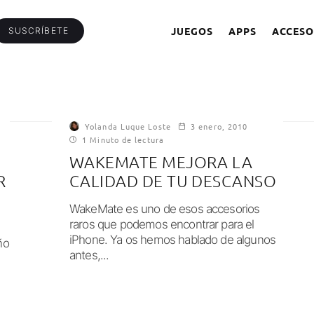
JUEGOS
APPS
ACCESO
SUSCRÍBETE
Yolanda Luque Loste
3 enero, 2010
1 Minuto de lectura
WAKEMATE MEJORA LA
R
CALIDAD DE TU DESCANSO
WakeMate es uno de esos accesorios
raros que podemos encontrar para el
iPhone. Ya os hemos hablado de algunos
ño
antes,...