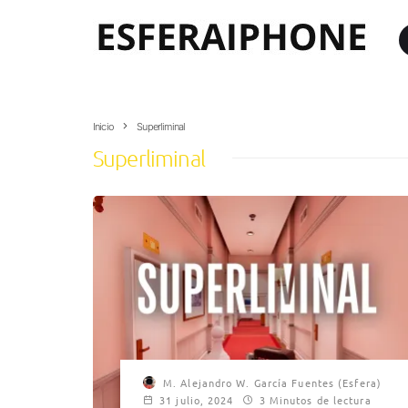
Inicio
Superliminal
Superliminal
M. Alejandro W. García Fuentes (Esfera)
31 julio, 2024
3 Minutos de lectura