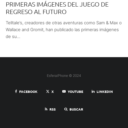
PRIMERAS IMÁGENES DEL JUEGO DE
REGRESO AL FUTURO
Telltale’s, creadores de otras aventuras como Sam & Max o
Wallace and Gromit, han publicado las primeras imágenes
de su...
EsferaiPhone © 2024
FACEBOOK
X
YOUTUBE
LINKEDIN
RSS
BUSCAR