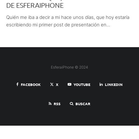
DE ESFERAIPHONE
Quién me iba a decir a mi hace unos días, que hoy estaría
escribiendo mi primer post de presentación en...
EsferaiPhone © 2024
FACEBOOK
X
YOUTUBE
LINKEDIN
RSS
BUSCAR