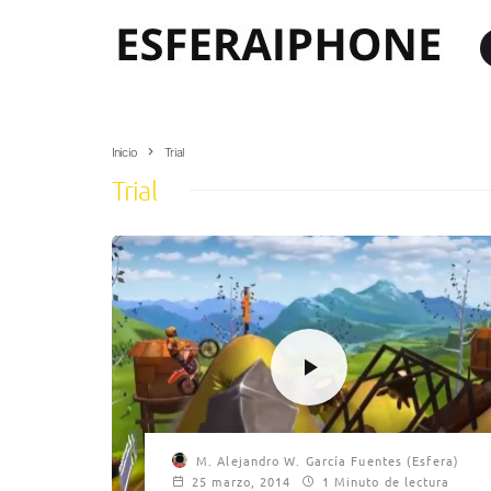
Inicio
Trial
Trial
M. Alejandro W. García Fuentes (Esfera)
25 marzo, 2014
1 Minuto de lectura