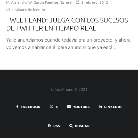
M. Alejandro W. García Fuentes (Esfera)
2 febrero, 2012
1 Minuto de lectura
TWEET LAND: JUEGA CON LOS SUCESOS
DE TWITTER EN TIEMPO REAL
Ya lo anunciamos cuando todavía era un proyecto, y ahora
volvemos a hablar de él para anunciar que ya está...
EsferaiPhone © 2024
FACEBOOK
X
YOUTUBE
LINKEDIN
RSS
BUSCAR