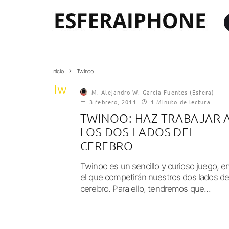
Inicio
Twinoo
Twinoo
M. Alejandro W. García Fuentes (Esfera)
3 febrero, 2011
1 Minuto de lectura
TWINOO: HAZ TRABAJAR 
LOS DOS LADOS DEL
CEREBRO
Twinoo es un sencillo y curioso juego, e
el que competirán nuestros dos lados de
cerebro. Para ello, tendremos que...