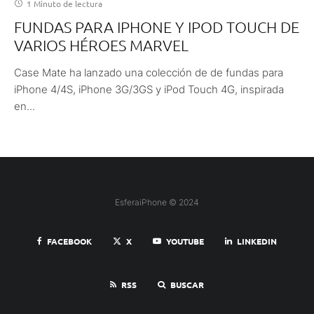
1 Minuto de lectura
FUNDAS PARA IPHONE Y IPOD TOUCH DE
VARIOS HÉROES MARVEL
Case Mate ha lanzado una colección de de fundas para
iPhone 4/4S, iPhone 3G/3GS y iPod Touch 4G, inspirada
en...
EsferaiPhone © 2024
FACEBOOK
X
YOUTUBE
LINKEDIN
RSS
BUSCAR