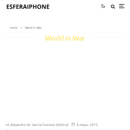
Inicio
World in War
World in War
M. Alejandro W. García Fuentes (Esfera)
8 mayo, 2012