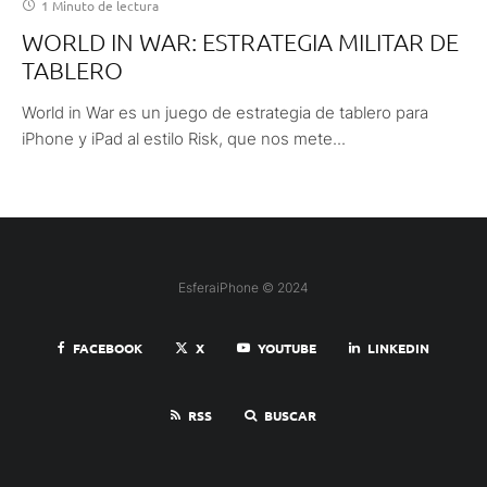
1 Minuto de lectura
WORLD IN WAR: ESTRATEGIA MILITAR DE
TABLERO
World in War es un juego de estrategia de tablero para
iPhone y iPad al estilo Risk, que nos mete...
EsferaiPhone © 2024
FACEBOOK
X
YOUTUBE
LINKEDIN
RSS
BUSCAR