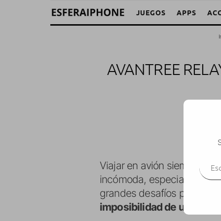
JUEGOS
APPS
AC
I
AVANTREE RELA
M. Ale
S
Escr
Viajar en avión siempre ha
incómoda, especialmente en
grandes desafíos para los a
imposibilidad de utilizar 