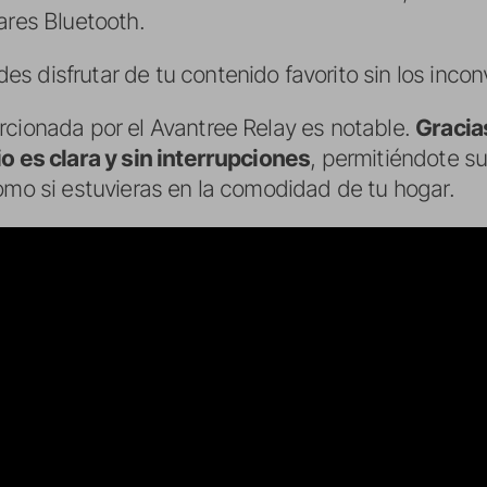
ares Bluetooth.
 disfrutar de tu contenido favorito sin los incon
rcionada por el Avantree Relay es notable.
Gracia
io es clara y sin interrupciones
, permitiéndote su
omo si estuvieras en la comodidad de tu hogar.