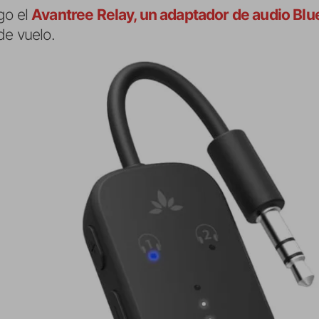
go el
Avantree Relay, un adaptador de audio Blu
de vuelo.