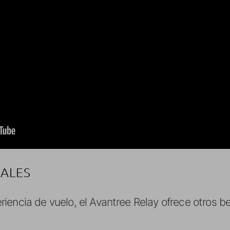
NALES
encia de vuelo, el Avantree Relay ofrece otros be