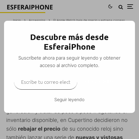
Inicio
Accesorios
El Apple Watch baja de precio y estrena correas
Descubre más desde
EL APPLE WATCH BAJA DE PRECIO Y
EsferaiPhone
ESTRENA CORREAS
Suscríbete ahora para seguir leyendo y obtener
Iván Fragoso
·
Apple Watch
·
21 marzo, 2016
·
1 Minuto de lectura
acceso al archivo completo.
Escribe tu correo electrónico…
SUSCRIBIRSE
Quizás bajo el objetivo de incentivar la compra del
Seguir leyendo
Apple Watch
de cara al lanzamiento de una nueva
generación y tratar de poco a poco ir agotando el
inventario disponible, en Cupertino decidieron no
sólo
rebajar el precio
de su conocido reloj sino
también lanzar una serie de
nuevas y vistosas