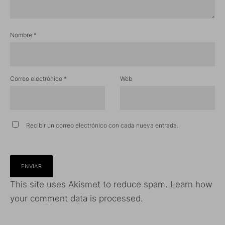
Nombre
*
Correo electrónico
*
Web
Recibir un correo electrónico con cada nueva entrada.
This site uses Akismet to reduce spam.
Learn how
your comment data is processed.