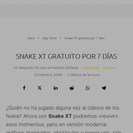
Inicio
App Store
Snake XT gratuito por 7 días
SNAKE XT GRATUITO POR 7 DÍAS
M. Alejandro W. García Fuentes (Esfera)
·
App Store
Juegos
·
22 febrero, 2009
·
1 Minuto de lectura
¿Quién no ha jugado alguna vez al clásico de los
Nokia? Ahora con
Snake XT
podremos «revivir»
esos momentos, pero en versión moderna:
gráficos mejorados, obstáculos y power ups, són