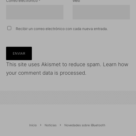
Correo electrónico
*
Web
Recibir un correo electrónico con cada nueva entrada.
This site uses Akismet to reduce spam.
Learn how
your comment data is processed.
Inicio
Noticias
Novedades sobre iBluetooth