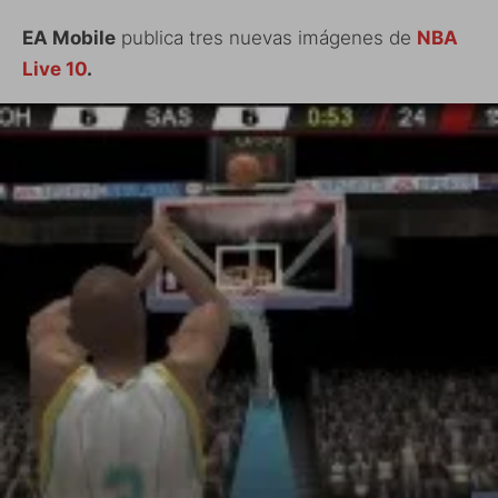
EA Mobile
publica tres nuevas imágenes de
NBA
Live 10
.