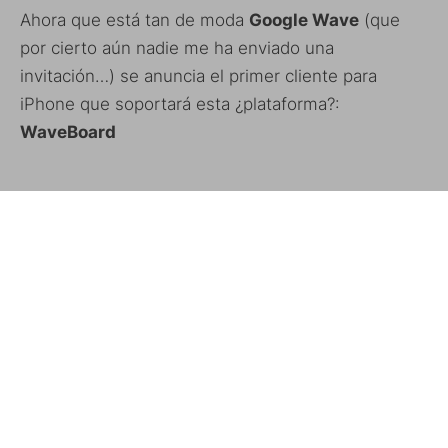
Ahora que está tan de moda
Google Wave
(que
por cierto aún nadie me ha enviado una
invitación…) se anuncia el primer cliente para
iPhone que soportará esta ¿plataforma?:
WaveBoard
Esta mezcla entre aplicación y cliente web, está
pendiente de ser aprobado por Apple, a si que no
debería tardar mucho en aparecer.