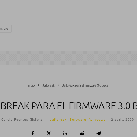
RE 3.0
Inicio
Jailbreak
Jailbreak para el firmware 3.0 beta
LBREAK PARA EL FIRMWARE 3.0 
 García Fuentes (Esfera)
·
Jailbreak
Software
Windows
·
2 abril, 2009