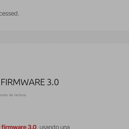
cessed.
 FIRMWARE 3.0
nuto de lectura
l firmware 3.0
, usando una