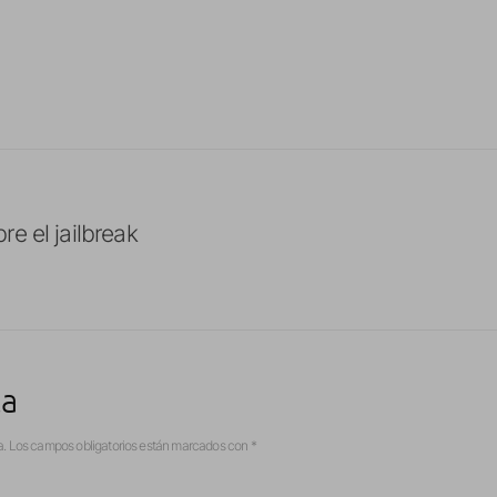
e el jailbreak
ta
a.
Los campos obligatorios están marcados con
*