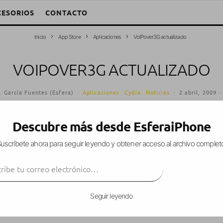
CESORIOS
CONTACTO
Inicio
App Store
Aplicaciones
VoIPover3G actualizado
VOIPOVER3G ACTUALIZADO
. García Fuentes (Esfera)
·
Aplicaciones
Cydia
Noticias
·
2 abril, 2009
·
Descubre más desde EsferaiPhone
uscríbete ahora para seguir leyendo y obtener acceso al archivo complet
a actualización de
VoIPover3G
, con la novedad 
ibe tu correo electrónico…
ente
, evitándonos tener que editar código por S
SUSCRIBIR
Seguir leyendo