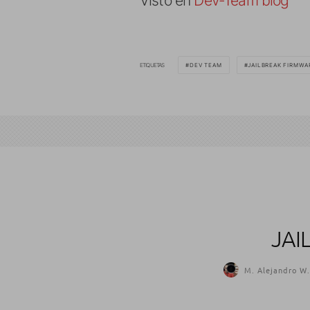
Visto en
Dev-Team blog
ETIQUETAS
DEV TEAM
JAILBREAK FIRMWA
JAI
M. Alejandro W.