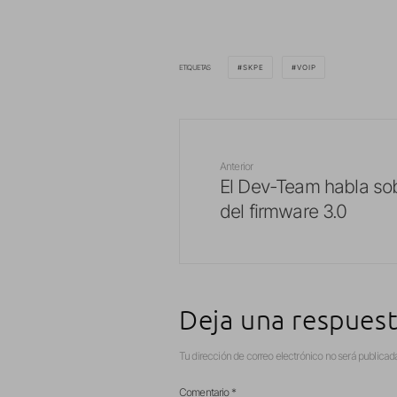
ETIQUETAS
SKPE
VOIP
Anterior
El Dev-Team habla sobr
del firmware 3.0
Deja una respues
Tu dirección de correo electrónico no será publicad
Comentario
*