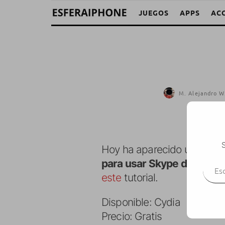
JUEGOS
APPS
AC
M. Alejandro W
S
Hoy ha aparecido una nuev
Escr
para usar Skype directam
este
tutorial.
Disponible: Cydia
Precio: Gratis