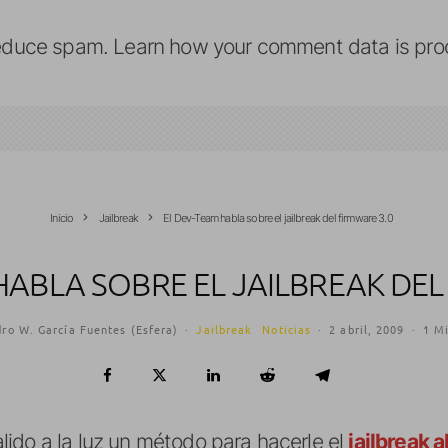
reduce spam.
Learn how your comment data is pro
Inicio
Jailbreak
El Dev-Team habla sobre el jailbreak del firmware 3.0
HABLA SOBRE EL JAILBREAK DEL
ro W. García Fuentes (Esfera)
·
Jailbreak
Noticias
·
2 abril, 2009
·
1 Mi
ido a la luz un método para hacerle el
jailbreak a