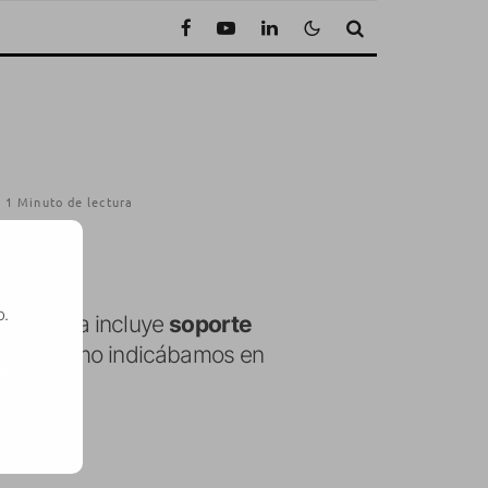
1 Minuto de lectura
o.
de que ya incluye
soporte
HH tal como indicábamos en
SE