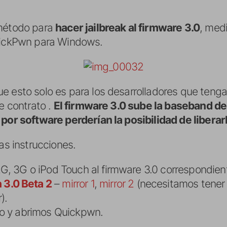
 método para
hacer jailbreak al firmware 3.0
, med
QuickPwn para Windows.
e esto solo es para los desarrolladores que tenga
de contrato .
El firmware 3.0 sube la baseband de
 por software perderían la posibilidad de liberarl
as instrucciones.
G, 3G o iPod Touch al firmware 3.0 correspondien
3.0 Beta 2
–
mirror 1
,
mirror 2
(necesitamos tener
).
vo y abrimos Quickpwn.