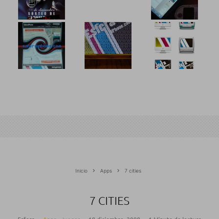
Inicio
Apps
7 cities
7 CITIES
Esfera
·
Apps
Juegos
·
18 diciembre, 2008
·
1 Minuto de lectura