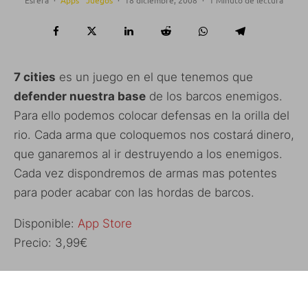
7 cities
es un juego en el que tenemos que
defender nuestra base
de los barcos enemigos.
Para ello podemos colocar defensas en la orilla del
rio. Cada arma que coloquemos nos costará dinero,
que ganaremos al ir destruyendo a los enemigos.
Cada vez dispondremos de armas mas potentes
para poder acabar con las hordas de barcos.
Disponible:
App Store
Precio: 3,99€