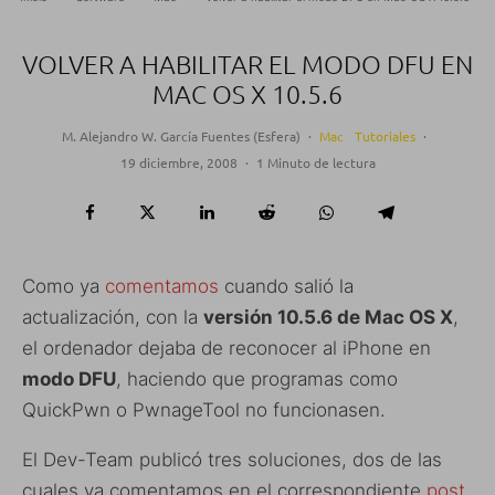
VOLVER A HABILITAR EL MODO DFU EN
MAC OS X 10.5.6
M. Alejandro W. García Fuentes (Esfera)
·
Mac
Tutoriales
·
19 diciembre, 2008
·
1 Minuto de lectura
Como ya
comentamos
cuando salió la
actualización, con la
versión 10.5.6 de Mac OS X
,
el ordenador dejaba de reconocer al iPhone en
modo DFU
, haciendo que programas como
QuickPwn o PwnageTool no funcionasen.
El Dev-Team publicó tres soluciones, dos de las
cuales ya comentamos en el correspondiente
post
,