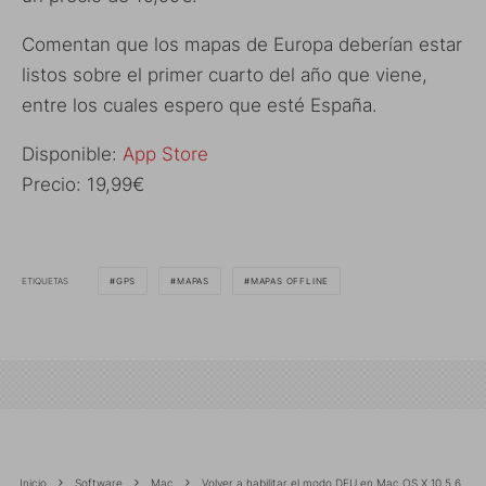
Comentan que los mapas de Europa deberían estar
listos sobre el primer cuarto del año que viene,
entre los cuales espero que esté España.
Disponible:
App Store
Precio: 19,99€
ETIQUETAS
GPS
MAPAS
MAPAS OFFLINE
Inicio
Software
Mac
Volver a habilitar el modo DFU en Mac OS X 10.5.6