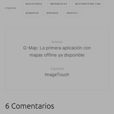
ACCESORIOS
BCNMOVILES
ESFERAIPHONE.COM
ETIQUETAS
GANADOR
PREMIOS
SORTEO
Anterior
G-Map: La primera aplicación con
mapas offline ya disponible
Siguiente
ImageTouch
6 Comentarios