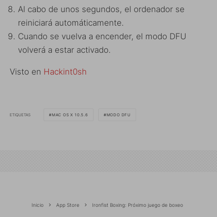
Al cabo de unos segundos, el ordenador se
reiniciará automáticamente.
Cuando se vuelva a encender, el modo DFU
volverá a estar activado.
Visto en
Hackint0sh
ETIQUETAS
MAC OS X 10.5.6
MODO DFU
Inicio
App Store
Ironfist Boxing: Próximo juego de boxeo