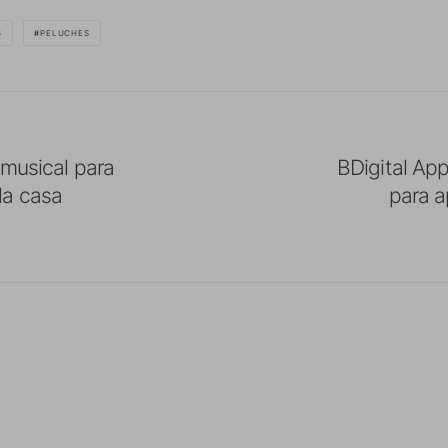
G
PELUCHES
 musical para
BDigital Ap
la casa
para a