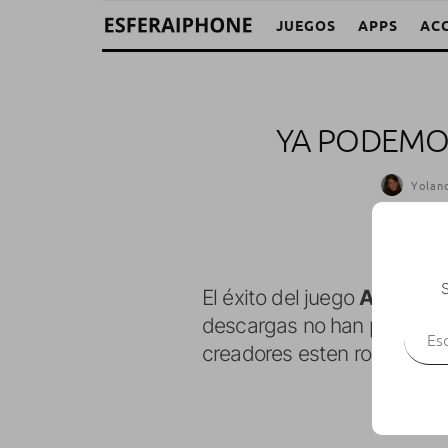
JUEGOS
APPS
AC
YA PODEMO
Yolan
S
El éxito del juego
Angry Bi
Escr
descargas no han parado de
creadores esten rodando un