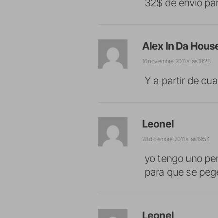
32$ de envío pa
Alex In Da Hous
16 noviembre, 2011 a las 18:28
Y a partir de cu
Leonel
28 diciembre, 2011 a las 19:54
yo tengo uno per
para que se peg
Leonel