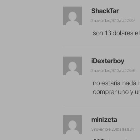
ShackTar
2 noviembre, 2010 a las 23:07
son 13 dolares e
iDexterboy
2 noviembre, 2010 a las 23:56
no estaría nada 
comprar uno y u
minizeta
3 noviembre, 2010 a las 8:34