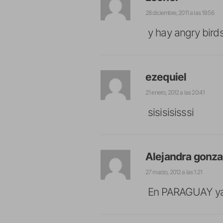
28 diciembre, 2011 a las 19:56
y hay angry bir
ezequiel
21 enero, 2012 a las 20:41
sisisisisssi
Alejandra gonza
27 marzo, 2012 a las 1:21
En PARAGUAY ya 