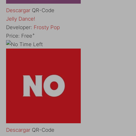
Descargar
QR-Code
‎Jelly Dance!
Developer:
Frosty Pop
+
Price:
Free
Descargar
QR-Code