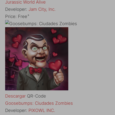
‎Jurassic World Alive
Developer:
Jam City, Inc.
+
Price:
Free
Descargar
QR-Code
‎Goosebumps: Ciudades Zombies
Developer:
PIXOWL INC.