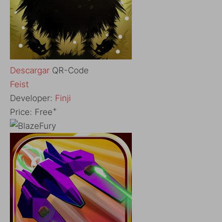
Descargar
QR-Code
‎Feist
Developer:
Finji
+
Price:
Free