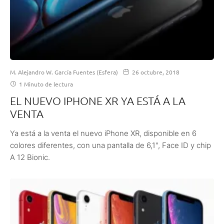
M. Alejandro W. García Fuentes (Esfera)
26 octubre, 2018
1 Minuto de lectura
EL NUEVO IPHONE XR YA ESTÁ A LA
VENTA
Ya está a la venta el nuevo iPhone XR, disponible en 6
colores diferentes, con una pantalla de 6,1", Face ID y chip
A 12 Bionic.