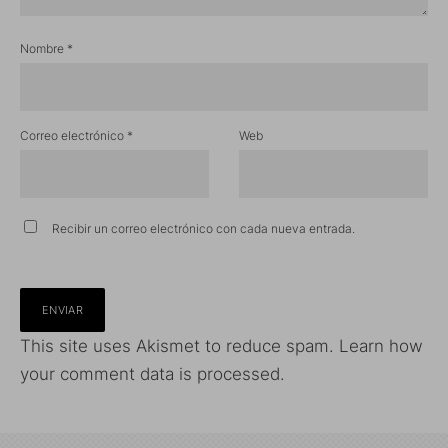
Nombre
*
Correo electrónico
*
Web
Recibir un correo electrónico con cada nueva entrada.
This site uses Akismet to reduce spam.
Learn how
your comment data is processed.