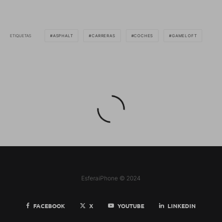
ETIQUETAS
ASPHALT
CARRERAS
COCHES
GAMELOFT
EsferaiPhone © 2024
FACEBOOK
X
YOUTUBE
LINKEDIN