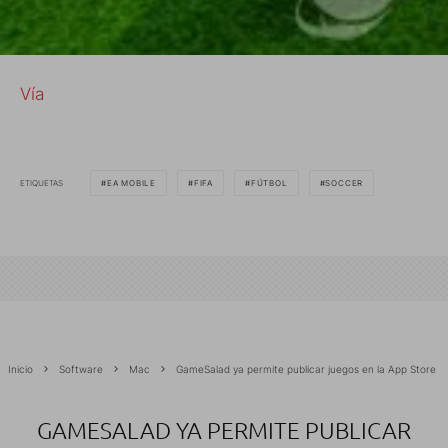
Vía
ETIQUETAS
EA MOBILE
FIFA
FÚTBOL
SOCCER
Inicio
Software
Mac
GameSalad ya permite publicar juegos en la App Store
GAMESALAD YA PERMITE PUBLICAR