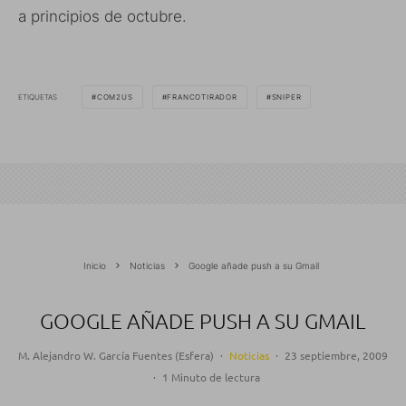
a principios de octubre.
ETIQUETAS
COM2US
FRANCOTIRADOR
SNIPER
Inicio
Noticias
Google añade push a su Gmail
GOOGLE AÑADE PUSH A SU GMAIL
M. Alejandro W. García Fuentes (Esfera)
·
Noticias
·
23 septiembre, 2009
·
1 Minuto de lectura