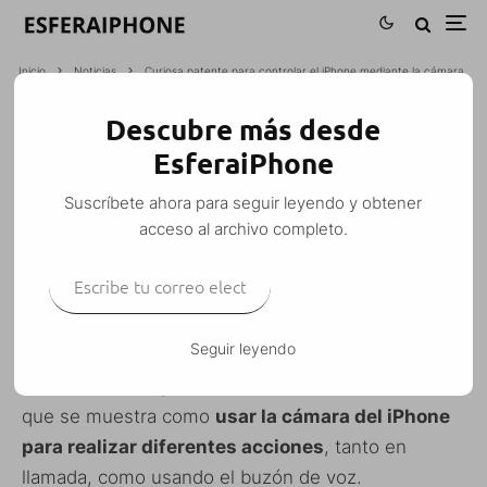
Inicio
Noticias
Curiosa patente para controlar el iPhone mediante la cámara
Descubre más desde
CURIOSA PATENTE PARA CONTROLAR
EsferaiPhone
EL IPHONE MEDIANTE LA CÁMARA
Suscríbete ahora para seguir leyendo y obtener
M. Alejandro W. García Fuentes (Esfera)
·
Noticias
·
26 febrero, 2010
·
acceso al archivo completo.
1 Minuto de lectura
Escribe tu correo electrónico…
SUSCRIBIRSE
Seguir leyendo
Ha aparecido una nueva
patente de Apple
(tiene
fecha del 2008, pero ha visto al luz ahora), en la
que se muestra como
usar la cámara del iPhone
para realizar diferentes acciones
, tanto en
llamada, como usando el buzón de voz.