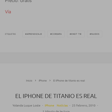
Precio: Gratis
Vía
ETIQUETAS
APRENDIZAJE
CORBATA
KNOT TIE
NUDOS
Inicio
iPhone
El iPhone de titanio es real
EL IPHONE DE TITANIO ES REAL
Yolanda Luque Loste
·
iPhone
Noticias
·
25 febrero, 2010
·
1 Minuto de lectura