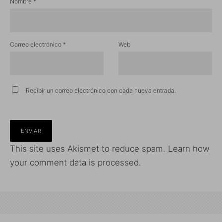
Nombre
*
Correo electrónico
*
Web
Recibir un correo electrónico con cada nueva entrada.
This site uses Akismet to reduce spam.
Learn how
your comment data is processed.