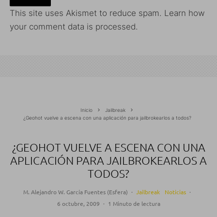
This site uses Akismet to reduce spam.
Learn how
your comment data is processed.
Inicio
Jailbreak
¿Geohot vuelve a escena con una aplicación para jailbrokearlos a todos?
¿GEOHOT VUELVE A ESCENA CON UNA
APLICACIÓN PARA JAILBROKEARLOS A
TODOS?
M. Alejandro W. García Fuentes (Esfera)
·
Jailbreak
Noticias
·
6 octubre, 2009
·
1 Minuto de lectura