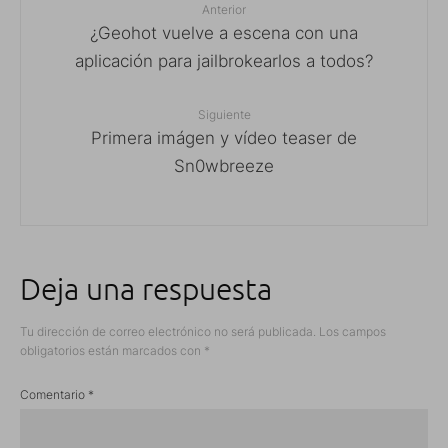
Anterior
¿Geohot vuelve a escena con una
aplicación para jailbrokearlos a todos?
Siguiente
Primera imágen y vídeo teaser de
Sn0wbreeze
Deja una respuesta
Tu dirección de correo electrónico no será publicada.
Los campos
obligatorios están marcados con
*
Comentario
*