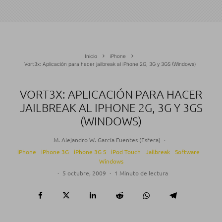
Inicio
iPhone
Vort3x: Aplicación para hacer jailbreak al iPhone 2G, 3G y 3GS (Windows)
VORT3X: APLICACIÓN PARA HACER
JAILBREAK AL IPHONE 2G, 3G Y 3GS
(WINDOWS)
M. Alejandro W. García Fuentes (Esfera)
·
iPhone
iPhone 3G
iPhone 3G S
iPod Touch
Jailbreak
Software
Windows
·
5 octubre, 2009
·
1 Minuto de lectura