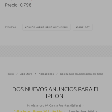
Precio: 0,79€
ETIQUETAS
CHUCK NORRIS: BRING ON THE PAIN
GAMELOFT
Inicio
App Store
Aplicaciones
Dos nuevos anuncios para el iPhone
DOS NUEVOS ANUNCIOS PARA EL
IPHONE
M. Alejandro W. García Fuentes (Esfera)
·
Aplicaciones
iPhone 3G S
Noticias
·
17 noviembre, 2009
·