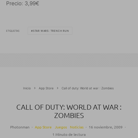
Precio: 3,99€
ETIQUETAS
STAR WARS: TRENCH RUN
Inicio
App Store
Call of duty: World at war : Zombies
CALL OF DUTY: WORLD AT WAR :
ZOMBIES
Photonman
·
App Store
Juegos
Noticias
·
16 noviembre, 2009
·
1 Minuto de lectura