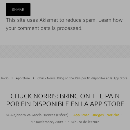
This site uses Akismet to reduce spam.
Learn how
your comment data is processed.
Inicio
App Store
Chuck Norris: Bring on the Pain por fin disponible en la App Store
CHUCK NORRIS: BRING ON THE PAIN
POR FIN DISPONIBLE EN LA APP STORE
M. Alejandro W. García Fuentes (Esfera)
·
App Store
Juegos
Noticias
·
17 noviembre, 2009
·
1 Minuto de lectura