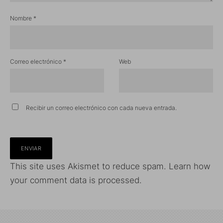
Nombre
*
Correo electrónico
*
Web
Recibir un correo electrónico con cada nueva entrada.
This site uses Akismet to reduce spam.
Learn how
your comment data is processed.