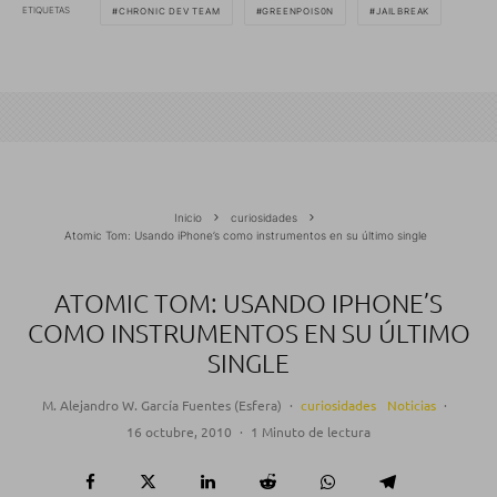
ETIQUETAS
CHRONIC DEV TEAM
GREENPOIS0N
JAILBREAK
Inicio
curiosidades
Atomic Tom: Usando iPhone’s como instrumentos en su último single
ATOMIC TOM: USANDO IPHONE’S
COMO INSTRUMENTOS EN SU ÚLTIMO
SINGLE
M. Alejandro W. García Fuentes (Esfera)
·
curiosidades
Noticias
·
16 octubre, 2010
·
1 Minuto de lectura