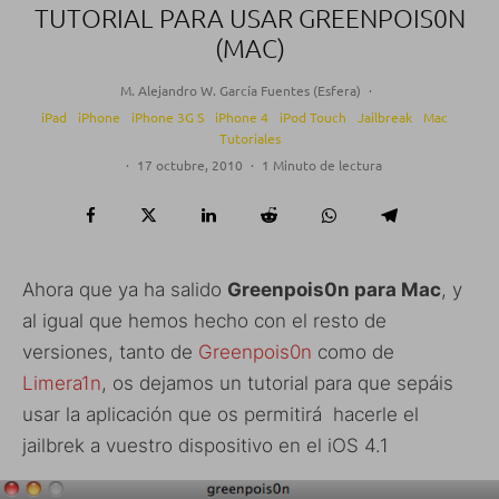
TUTORIAL PARA USAR GREENPOIS0N
(MAC)
M. Alejandro W. García Fuentes (Esfera)
·
iPad
iPhone
iPhone 3G S
iPhone 4
iPod Touch
Jailbreak
Mac
Tutoriales
·
17 octubre, 2010
·
1 Minuto de lectura
Ahora que ya ha salido
Greenpois0n para Mac
, y
al igual que hemos hecho con el resto de
versiones, tanto de
Greenpois0n
como de
Limera1n
, os dejamos un tutorial para que sepáis
usar la aplicación que os permitirá hacerle el
jailbrek a vuestro dispositivo en el iOS 4.1