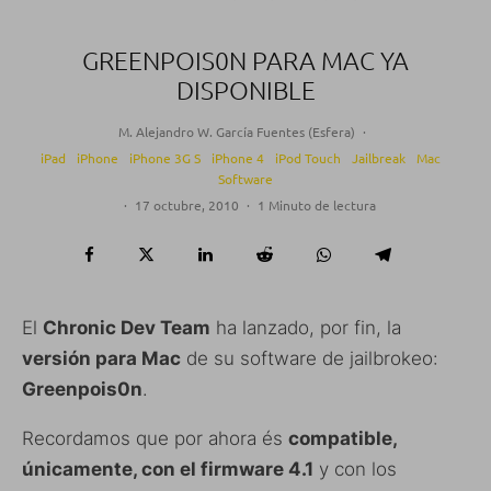
GREENPOIS0N PARA MAC YA
DISPONIBLE
M. Alejandro W. García Fuentes (Esfera)
·
iPad
iPhone
iPhone 3G S
iPhone 4
iPod Touch
Jailbreak
Mac
Software
·
17 octubre, 2010
·
1 Minuto de lectura
El
Chronic Dev Team
ha lanzado, por fin, la
versión para Mac
de su software de jailbrokeo:
Greenpois0n
.
Recordamos que por ahora és
compatible,
únicamente, con el firmware 4.1
y con los