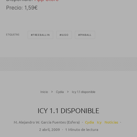
Precio: 1,59€
ETIQUETAS
FREEBALLIN
IUGO
PINBALL
Inicio
Cydia
Icy 1.1 disponible
ICY 1.1 DISPONIBLE
M. Alejandro W. García Fuentes (Esfera)
·
Cydia
Icy
Noticias
·
2 abril, 2009
·
1 Minuto de lectura