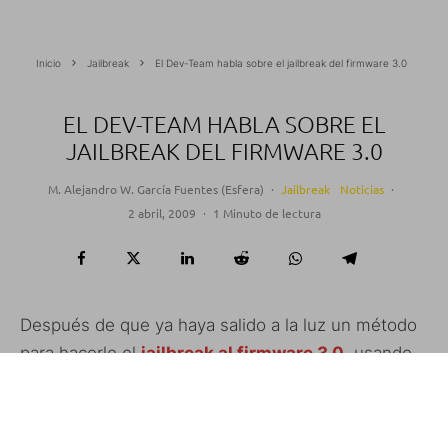
Inicio
Jailbreak
El Dev-Team habla sobre el jailbreak del firmware 3.0
EL DEV-TEAM HABLA SOBRE EL
JAILBREAK DEL FIRMWARE 3.0
M. Alejandro W. García Fuentes (Esfera)
·
Jailbreak
Noticias
·
2 abril, 2009
·
1 Minuto de lectura
Después de que ya haya salido a la luz un método
para hacerle el
jailbreak al firmware 3.0
, usando
una versión modificada «no oficial» de QuickPwn,
el Dev-Team se ha posicionado sobre el tema.