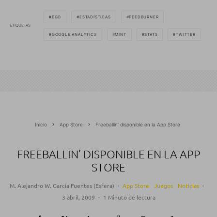
EGO
ESTADÍSTICAS
FEEDBURNER
ETIQUETAS
GOOGLE ANALYTICS
MINT
STATS
TWITTER
Inicio
App Store
Freeballin’ disponible en la App Store
FREEBALLIN’ DISPONIBLE EN LA APP
STORE
M. Alejandro W. García Fuentes (Esfera)
·
App Store
Juegos
Noticias
·
3 abril, 2009
·
1 Minuto de lectura