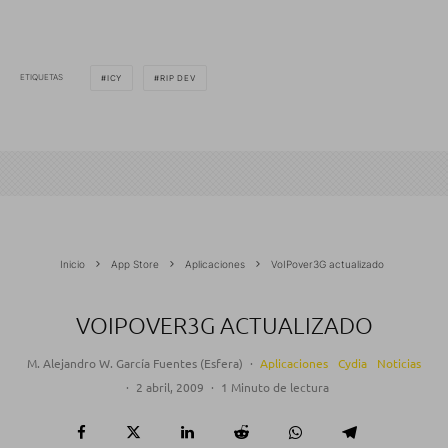
ETIQUETAS
ICY
RIP DEV
Inicio
App Store
Aplicaciones
VoIPover3G actualizado
VOIPOVER3G ACTUALIZADO
M. Alejandro W. García Fuentes (Esfera)
·
Aplicaciones
Cydia
Noticias
·
2 abril, 2009
·
1 Minuto de lectura