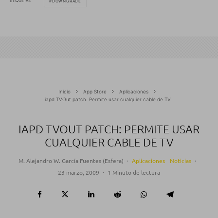
ETIQUETAS
DOWNGRADE
Inicio
App Store
Aplicaciones
iapd TVOut patch: Permite usar cualquier cable de TV
IAPD TVOUT PATCH: PERMITE USAR
CUALQUIER CABLE DE TV
M. Alejandro W. García Fuentes (Esfera)
·
Aplicaciones
Noticias
·
23 marzo, 2009
·
1 Minuto de lectura