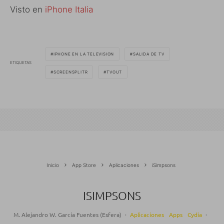
Visto en
iPhone Italia
IPHONE EN LA TELEVISION
SALIDA DE TV
ETIQUETAS
SCREENSPLITR
TVOUT
Inicio
App Store
Aplicaciones
iSimpsons
ISIMPSONS
M. Alejandro W. García Fuentes (Esfera)
·
Aplicaciones
Apps
Cydia
·