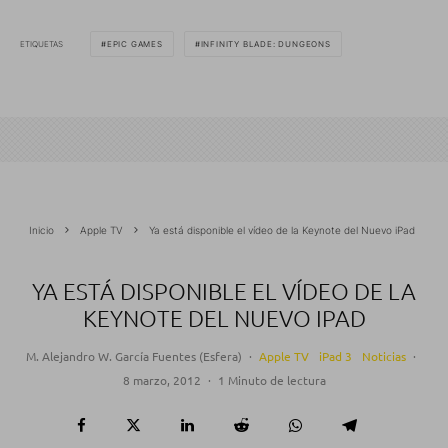
ETIQUETAS
EPIC GAMES
INFINITY BLADE: DUNGEONS
Inicio
Apple TV
Ya está disponible el vídeo de la Keynote del Nuevo iPad
YA ESTÁ DISPONIBLE EL VÍDEO DE LA
KEYNOTE DEL NUEVO IPAD
M. Alejandro W. García Fuentes (Esfera)
·
Apple TV
iPad 3
Noticias
·
8 marzo, 2012
·
1 Minuto de lectura