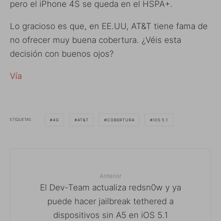
pero el iPhone 4S se queda en el HSPA+.
Lo gracioso es que, en EE.UU, AT&T tiene fama de
no ofrecer muy buena cobertura. ¿Véis esta
decisión con buenos ojos?
Vía
ETIQUETAS
4G
AT&T
COBERTURA
IOS 5.1
Anterior
El Dev-Team actualiza redsn0w y ya
puede hacer jailbreak tethered a
dispositivos sin A5 en iOS 5.1