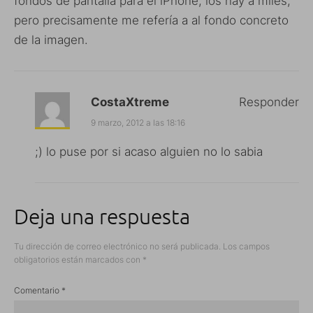
fondos de pantalla para el iPhone, los hay a miles,
pero precisamente me refería a al fondo concreto
de la imagen.
CostaXtreme
Responder
9 marzo, 2012 a las 18:16
;) lo puse por si acaso alguien no lo sabia
Deja una respuesta
Tu dirección de correo electrónico no será publicada.
Los campos
obligatorios están marcados con
*
Comentario
*