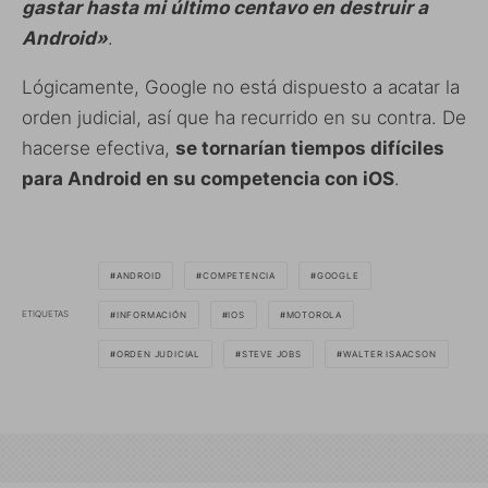
gastar hasta mi último centavo en destruir a
Android»
.
Lógicamente, Google no está dispuesto a acatar la
orden judicial, así que ha recurrido en su contra. De
hacerse efectiva,
se tornarían tiempos difíciles
para Android en su competencia con iOS
.
ANDROID
COMPETENCIA
GOOGLE
ETIQUETAS
INFORMACIÓN
IOS
MOTOROLA
ORDEN JUDICIAL
STEVE JOBS
WALTER ISAACSON