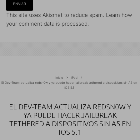
This site uses Akismet to reduce spam.
Learn how
your comment data is processed.
Inicio
iPad
El Dev-Team actualiza redsn0w y ya puede hacer jailbreak tethered a dispositivos sin A5 en
iOS 5.1
EL DEV-TEAM ACTUALIZA REDSN0W Y
YA PUEDE HACER JAILBREAK
TETHERED A DISPOSITIVOS SIN A5 EN
IOS 5.1