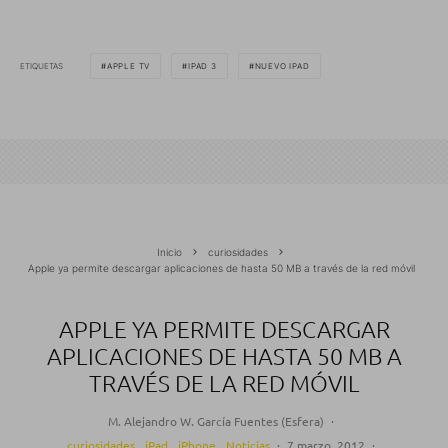
ETIQUETAS
APPLE TV
IPAD 3
NUEVO IPAD
Inicio
curiosidades
Apple ya permite descargar aplicaciones de hasta 50 MB a través de la red móvil
APPLE YA PERMITE DESCARGAR
APLICACIONES DE HASTA 50 MB A
TRAVÉS DE LA RED MÓVIL
M. Alejandro W. García Fuentes (Esfera)
·
curiosidades
iPad
iPhone
Noticias
·
7 marzo, 2012
·