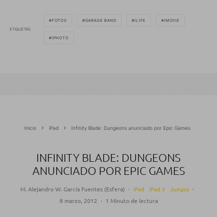
FOTOS
GARAGE BAND
ILIFE
IMOVIE
ETIQUETAS
IPHOTO
Inicio
iPad
Infinity Blade: Dungeons anunciado por Epic Games
INFINITY BLADE: DUNGEONS
ANUNCIADO POR EPIC GAMES
M. Alejandro W. García Fuentes (Esfera)
·
iPad
iPad 3
Juegos
·
8 marzo, 2012
·
1 Minuto de lectura