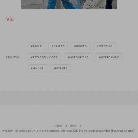
Vía
APPLE
CAJERO
DINERO
EFECTIVO
ETIQUETAS
ESTADOS UNIDOS
INSEGURIDAD
INTERCAMBIO
IPHONE
PATENTE
Inicio
iPad
evasi0n, el jailbreak untethered compatible con iOS 6.x ya está disponible [tutorial de uso]