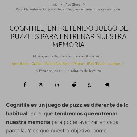
Inicio
App Store
Cognitile, entretenido juego de puzzles para entrenar nuestra memoria
COGNITILE, ENTRETENIDO JUEGO DE
PUZZLES PARA ENTRENAR NUESTRA
MEMORIA
M. Alejandro W. García Fuentes (Esfera)
·
App Store
Gratis
iPad
iPad Mini
iPhone
iPod Touch
Juegos
·
5 febrero, 2013
·
1 Minuto de lectura
Cognitile es un juego de puzzles diferente de lo
habitual
, en el que
tendremos que entrenar
nuestra memoria
para poder avanzar en cada
pantalla. Y es que nuestro objetivo, como