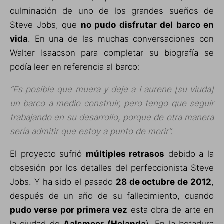
culminación de uno de los grandes sueños de
Steve Jobs, que
no pudo disfrutar del barco en
vida
. En una de las muchas conversaciones con
Walter Isaacson para completar su biografía se
podía leer en referencia al barco:
“Es posible que muera y deje a Laurene [su viuda]
un barco a medio construir, pero tengo que seguir
trabajando en su desarrollo, porque de otra manera
sería admitir que estoy a punto de morir”.
El proyecto sufrió
múltiples retrasos
debido a la
obsesión por los detalles del perfeccionista Steve
Jobs. Y ha sido el pasado
28 de octubre de 2012
,
después de un año de su fallecimiento, cuando
pudo verse por primera vez
esta obra de arte en